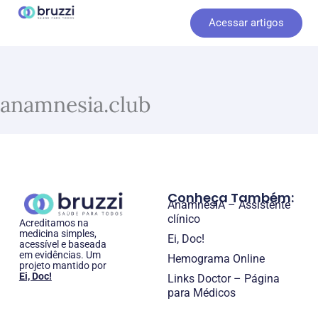
Ir
Acessar artigos
para
o
conteúdo
anamnesia.club
Conheça Também:
AnamnesIA – Assistente
clínico
Acreditamos na
medicina simples,
Ei, Doc!
acessível e baseada
em evidências. Um
Hemograma Online
projeto mantido por
Ei, Doc!
Links Doctor – Página
para Médicos