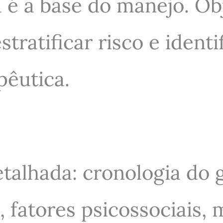
é a base do manejo. Obje
stratificar risco e iden
pêutica.
detalhada: cronologia do
s, fatores psicossociais