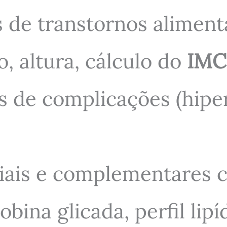
s de transtornos aliment
o, altura, cálculo do
IMC
s de complicações (hipe
iais e complementares 
bina glicada, perfil lipí