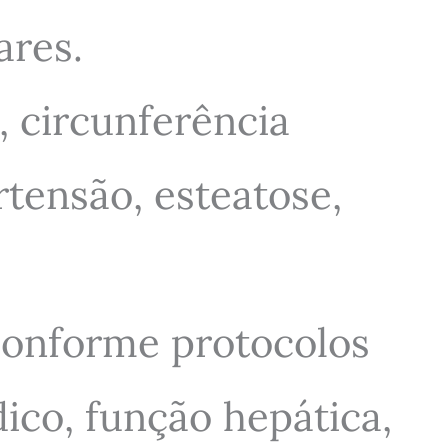
ares.
, circunferência
rtensão, esteatose,
conforme protocolos
dico, função hepática,