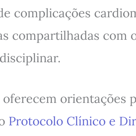
 de complicações cardiom
 compartilhadas com o 
isciplinar.
 oferecem orientações pr
 o
Protocolo Clínico e Di