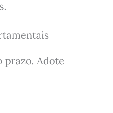
s.
rtamentais
o prazo. Adote