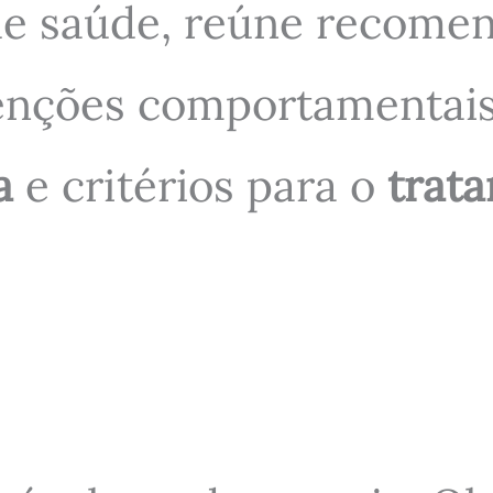
 de saúde, reúne recome
rvenções comportamentai
a
e critérios para o
trat