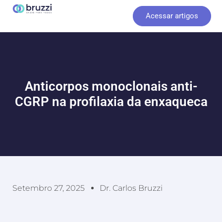
Ir
Acessar artigos
para
o
conteúdo
Anticorpos monoclonais anti-
CGRP na profilaxia da enxaqueca
Setembro 27, 2025
Dr. Carlos Bruzzi