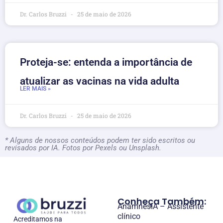
Dr. Carlos Bruzzi
25 de maio de 2026
Proteja-se: entenda a importância de
atualizar as vacinas na vida adulta
LER MAIS »
Dr. Carlos Bruzzi
25 de maio de 2026
* Alguns de nossos conteúdos podem ter sido escritos ou
revisados por IA. Fotos por Pexels ou Unsplash.
Conheça Também:
AnamnesIA – Assistente
clínico
Acreditamos na