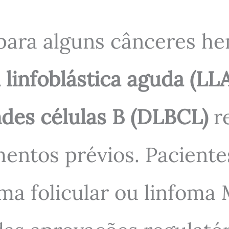
para alguns cânceres he
 linfoblástica aguda (LL
ndes células B (DLBCL)
re
mentos prévios. Pacient
oma folicular ou linfom