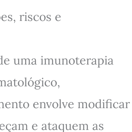
s, riscos e
 de uma imunoterapia
matológico,
mento envolve modificar
nheçam e ataquem as