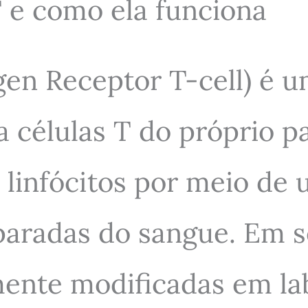
 e como ela funciona
en Receptor T-cell) é u
a células T do próprio p
 linfócitos por meio de
eparadas do sangue. Em s
mente modificadas em la