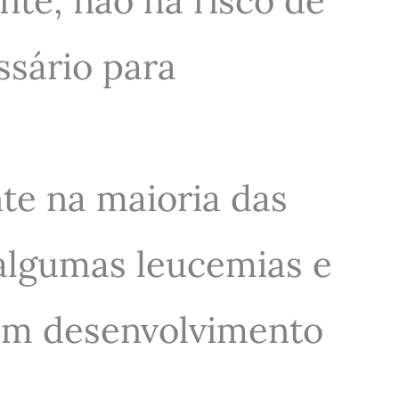
ente; não há risco de
ssário para
te na maioria das
 algumas leucemias e
 em desenvolvimento