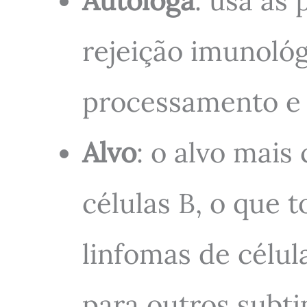
Autóloga
: usa as 
rejeição imunoló
processamento e 
Alvo
: o alvo mai
células B, o que 
linfomas de célu
para outros subti