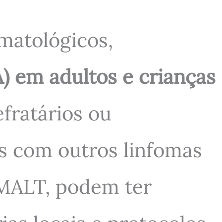
matológicos,
A) em adultos e crianças
fratários ou
es com outros linfomas
a MALT, podem ter