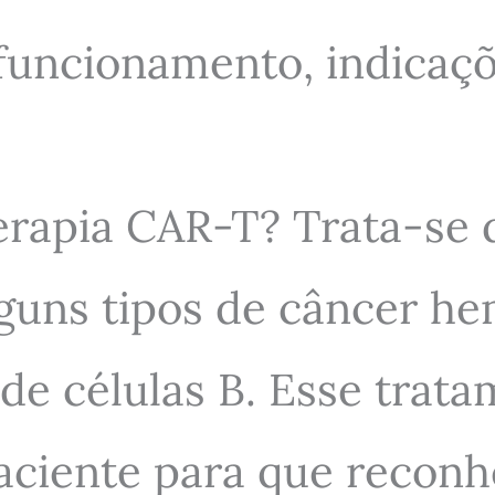
funcionamento, indicaçõe
terapia CAR-T? Trata-se
guns tipos de câncer he
e células B. Esse trata
 paciente para que reco