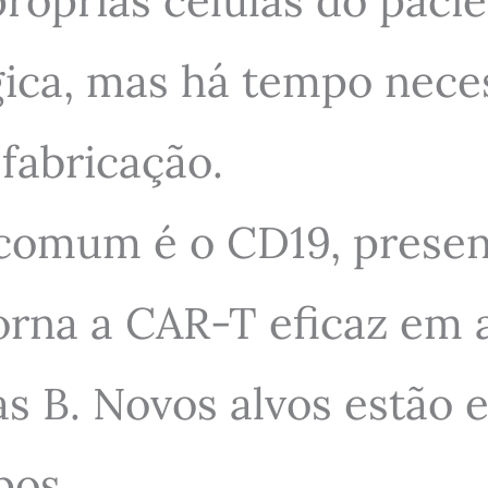
próprias células do paci
gica, mas há tempo nece
fabricação.
s comum é o CD19, presen
torna a CAR-T eficaz em
las B. Novos alvos estão
pos.