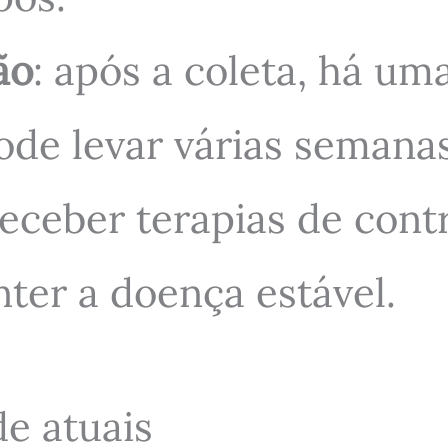
ão
: após a coleta, há um
ode levar várias semana
eceber terapias de cont
ter a doença estável.
de atuais