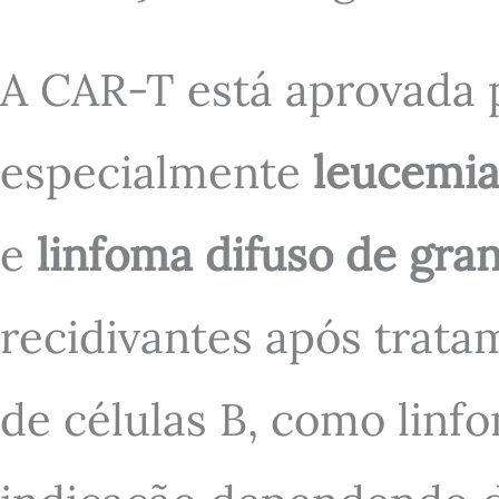
A CAR-T está aprovada 
especialmente
leucemia
e
linfoma difuso de gra
recidivantes após trata
de células B, como linf