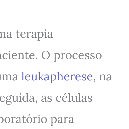
ma terapia
aciente. O processo
 uma
leukapherese
, na
eguida, as células
boratório para