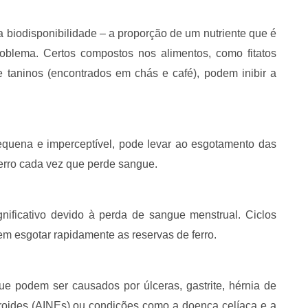
 biodisponibilidade – a proporção de um nutriente que é
roblema. Certos compostos nos alimentos, como fitatos
e taninos (encontrados em chás e café), podem inibir a
quena e imperceptível, pode levar ao esgotamento das
ferro cada vez que perde sangue.
gnificativo devido à perda de sangue menstrual. Ciclos
m esgotar rapidamente as reservas de ferro.
ue podem ser causados por úlceras, gastrite, hérnia de
teroides (AINEs) ou condições como a doença celíaca e a