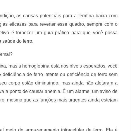
dição, as causas potenciais para a ferritina baixa com
gias eficazes para reverter esse quadro, sempre com o
etivo é fornecer um guia prático para que você possa
 saúde do ferro.
ormal?
ixa, mas a hemoglobina está nos níveis esperados, você
eficiência de ferro latente ou deficiência de ferro sem
o seu corpo estão diminuindo, mas ainda não afetaram a
iva a ponto de causar anemia. É um alarme, um aviso de
erro, mesmo que as funções mais urgentes ainda estejam
pal meio de armazenamento intracelular de ferro. Ela é