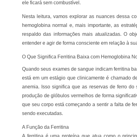
ele ficará sem combustível.
Nesta leitura, vamos explorar as nuances dessa con
hemoglobina normal e, mais importante, as estraté
respaldo das informações mais atualizadas. O obj
entender e agir de forma consciente em relação à sua
O Que Significa Ferritina Baixa com Hemoglobina N
Quando seus exames de sangue indicam ferritina ba
está em um estágio que clinicamente é chamado de d
anemia. Isso significa que as reservas de ferro d
produção de glóbulos vermelhos de forma significat
que seu corpo está começando a sentir a falta de f
sendo executadas.
A Função da Ferritina
A ferritina é uma proteína que atua como o princi