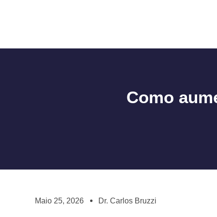
Ir
para
o
Como aumen
conteúdo
Maio 25, 2026
Dr. Carlos Bruzzi