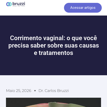
Ir
Acessar artigos
para
o
conteúdo
Corrimento vaginal: o que você
precisa saber sobre suas causas
e tratamentos
Maio 25, 2026
Dr. Carlos Bruzzi