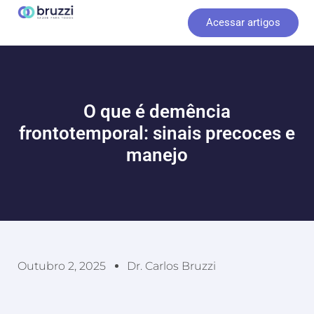
Ir
Acessar artigos
para
o
conteúdo
O que é demência
frontotemporal: sinais precoces e
manejo
Outubro 2, 2025
Dr. Carlos Bruzzi