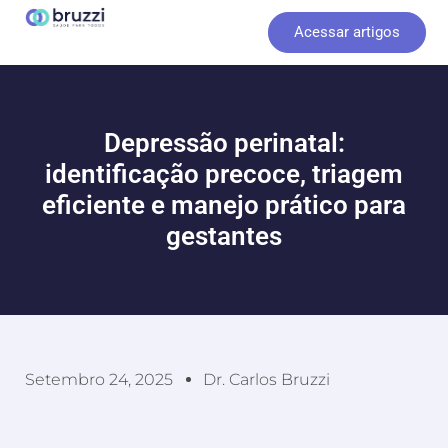
Ir
Acessar artigos
para
o
conteúdo
Depressão perinatal:
identificação precoce, triagem
eficiente e manejo prático para
gestantes
Setembro 24, 2025
Dr. Carlos Bruzzi