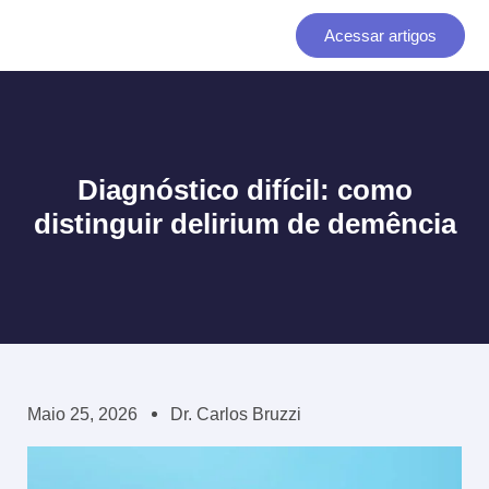
Ir
Acessar artigos
para
o
conteúdo
Diagnóstico difícil: como
distinguir delirium de demência
Maio 25, 2026
Dr. Carlos Bruzzi