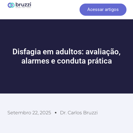
Ir
Acessar artigos
para
o
conteúdo
Disfagia em adultos: avaliação,
alarmes e conduta prática
Setembro 22, 2025
Dr. Carlos Bruzzi