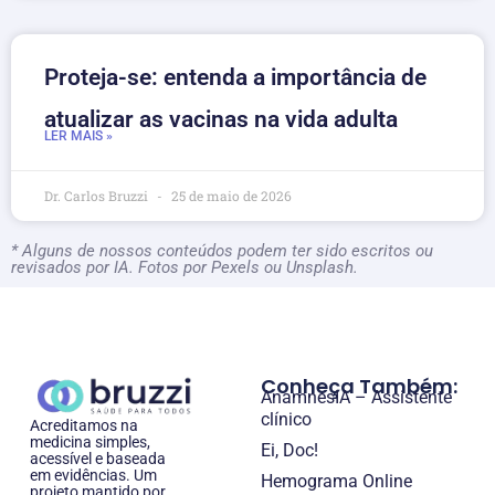
Proteja-se: entenda a importância de
atualizar as vacinas na vida adulta
LER MAIS »
Dr. Carlos Bruzzi
25 de maio de 2026
* Alguns de nossos conteúdos podem ter sido escritos ou
revisados por IA. Fotos por Pexels ou Unsplash.
Conheça Também:
AnamnesIA – Assistente
clínico
Acreditamos na
medicina simples,
Ei, Doc!
acessível e baseada
em evidências. Um
Hemograma Online
projeto mantido por