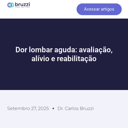
Ir
Acessar artigos
para
o
conteúdo
Dor lombar aguda: avaliação,
alívio e reabilitação
Setembro 27, 2025
Dr. Carlos Bruzzi