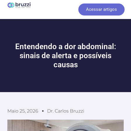
Ir
Acessar artigos
para
o
conteúdo
Entendendo a dor abdominal:
sinais de alerta e possíveis
causas
Maio 25, 2026
Dr. Carlos Bruzzi