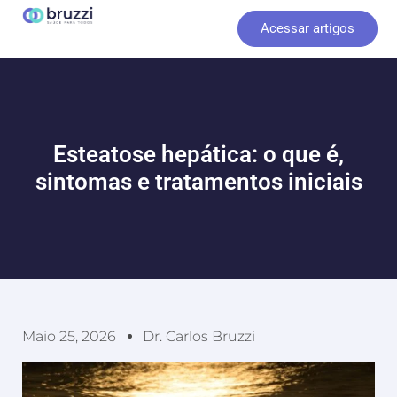
Ir
Acessar artigos
para
o
conteúdo
Esteatose hepática: o que é,
sintomas e tratamentos iniciais
Maio 25, 2026
Dr. Carlos Bruzzi