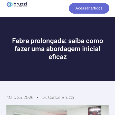
Ir
Acessar artigos
para
o
conteúdo
Febre prolongada: saiba como
fazer uma abordagem inicial
eficaz
Maio 25, 2026
Dr. Carlos Bruzzi