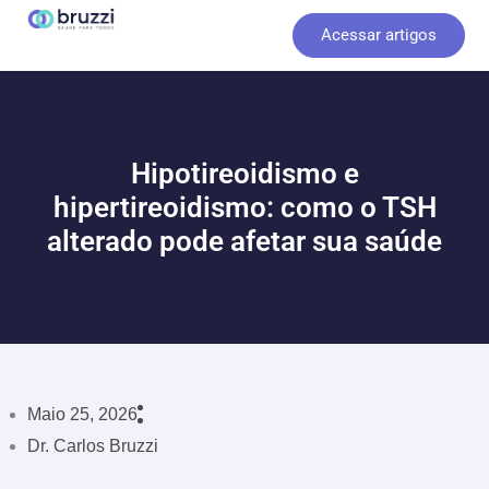
Ir
Acessar artigos
para
o
conteúdo
Hipotireoidismo e
hipertireoidismo: como o TSH
alterado pode afetar sua saúde
Maio 25, 2026
Dr. Carlos Bruzzi