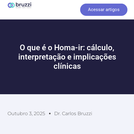
Ir
Acessar artigos
para
o
conteúdo
O que é o Homa-ir: cálculo,
interpretação e implicações
clínicas
Outubro 3, 2025
Dr. Carlos Bruzzi