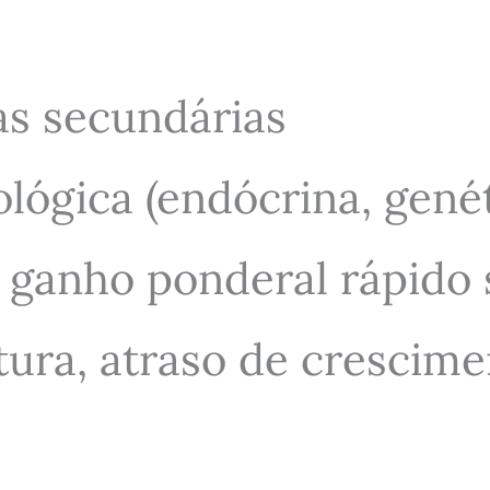
as secundárias
iológica (endócrina, gen
), ganho ponderal rápid
ura, atraso de crescimen