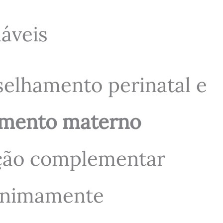
áveis
nselhamento perinatal e
amento materno
ação complementar
minimamente