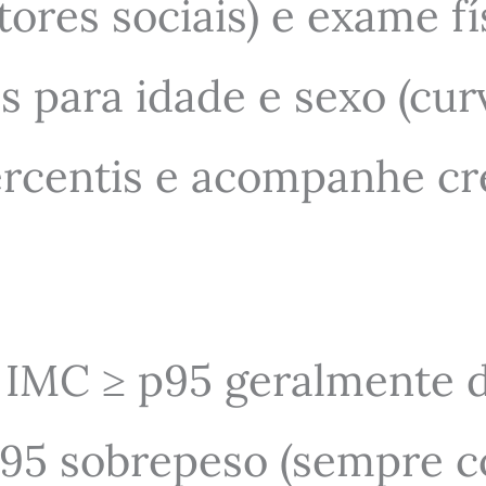
atores sociais) e exame f
os para idade e sexo (c
ercentis e acompanhe c
s: IMC ≥ p95 geralmente 
95 sobrepeso (sempre co