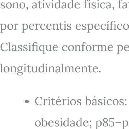
sono, atividade física, f
por percentis específic
Classifique conforme p
longitudinalmente.
Critérios básico
obesidade; p85–p