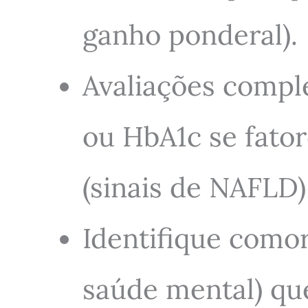
ganho ponderal).
Avaliações comple
ou HbA1c se fatore
(sinais de NAFLD)
Identifique comor
saúde mental) qu