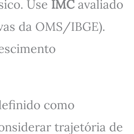
ísico. Use
IMC
avaliado
urvas da OMS/IBGE).
rescimento
definido como
nsiderar trajetória de