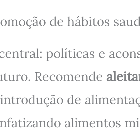
romoção de hábitos saud
central: políticas e aco
 futuro. Recomende
aleit
 introdução de aliment
 enfatizando alimentos 