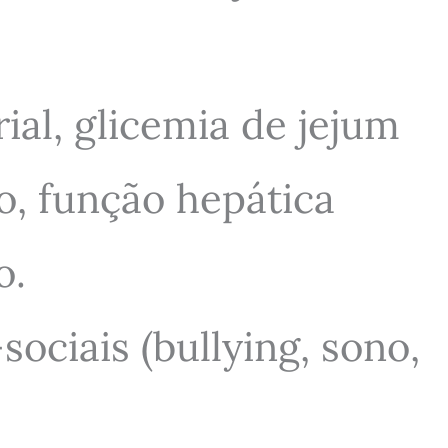
ial, glicemia de jejum
co, função hepática
o.
ociais (bullying, sono,