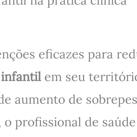
ntil na prática clínica
enções eficazes para red
infantil
em seu territóri
 de aumento de sobrepes
, o profissional de saúd