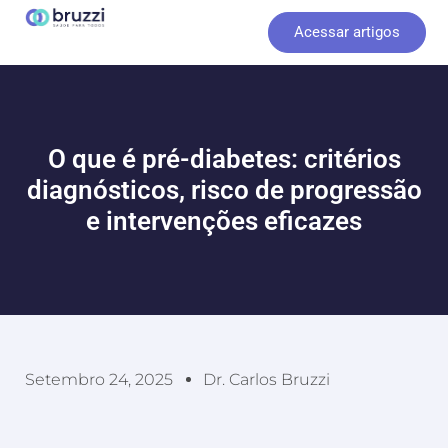
Ir
Acessar artigos
para
o
conteúdo
O que é pré-diabetes: critérios
diagnósticos, risco de progressão
e intervenções eficazes
Setembro 24, 2025
Dr. Carlos Bruzzi