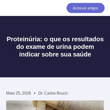
Ir
Acessar artigos
para
o
conteúdo
Proteinúria: o que os resultados
do exame de urina podem
indicar sobre sua saúde
Maio 25, 2026
Dr. Carlos Bruzzi