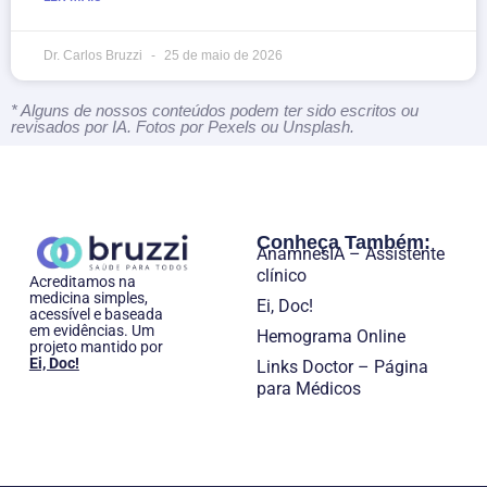
Dr. Carlos Bruzzi
25 de maio de 2026
* Alguns de nossos conteúdos podem ter sido escritos ou
revisados por IA. Fotos por Pexels ou Unsplash.
Conheça Também:
AnamnesIA – Assistente
clínico
Acreditamos na
medicina simples,
Ei, Doc!
acessível e baseada
em evidências. Um
Hemograma Online
projeto mantido por
Ei, Doc!
Links Doctor – Página
para Médicos