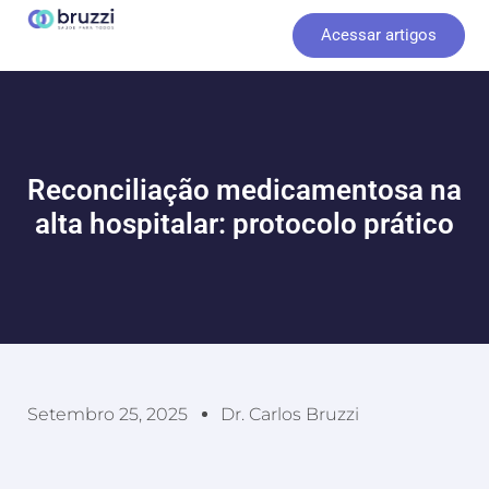
Ir
Acessar artigos
para
o
conteúdo
Reconciliação medicamentosa na
alta hospitalar: protocolo prático
Setembro 25, 2025
Dr. Carlos Bruzzi