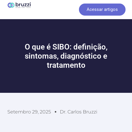
Ir
Acessar artigos
para
o
conteúdo
O que é SIBO: definição,
sintomas, diagnóstico e
tratamento
Setembro 29, 2025
Dr. Carlos Bruzzi