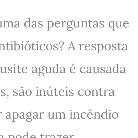
 uma das perguntas que
tibióticos? A resposta
nusite aguda é causada
s, são inúteis contra
r apagar um incêndio
a pode trazer