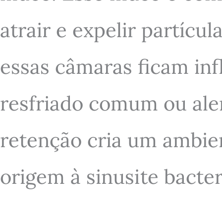
atrair e expelir partíc
essas câmaras ficam in
resfriado comum ou aler
retenção cria um ambien
origem à sinusite bacter