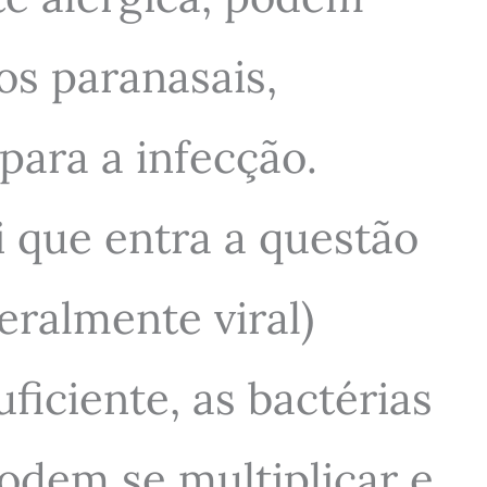
os paranasais,
para a infecção.
 que entra a questão
geralmente viral)
ficiente, as bactérias
odem se multiplicar e