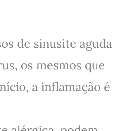
os de sinusite aguda
írus, os mesmos que
ício, a inflamação é
te alérgica, podem