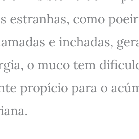
ulas estranhas, como poe
flamadas e inchadas, ge
gia, o muco tem dificul
te propício para o acúm
iana.