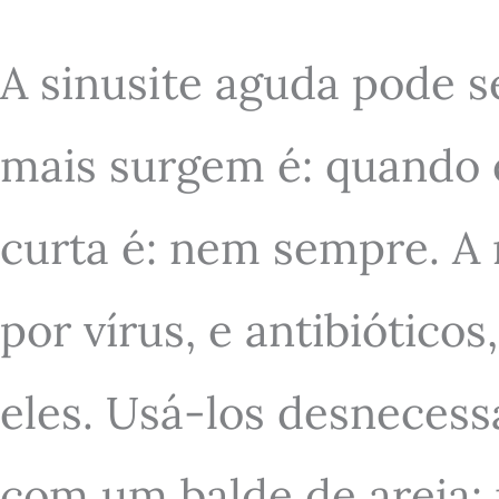
A sinusite aguda pode 
mais surgem é: quando é
curta é: nem sempre. A 
por vírus, e antibiótico
eles. Usá-los desneces
com um balde de areia: 