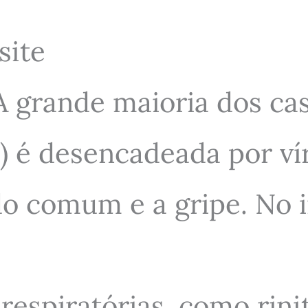
site
 grande maioria dos cas
) é desencadeada por v
o comum e a gripe. No in
respiratórias, como rini