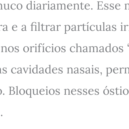
uco diariamente. Esse 
 e a filtrar partículas ir
os orifícios chamados 
às cavidades nasais, pe
 Bloqueios nesses óstios
.