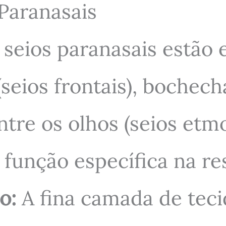
Paranasais
seios paranasais estão 
(seios frontais), bochech
ntre os olhos (seios etmo
função específica na re
o:
A fina camada de teci