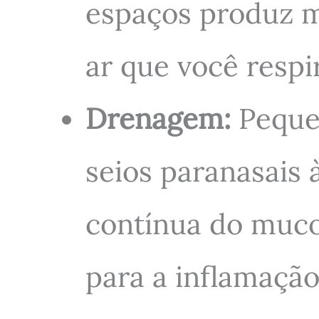
espaços produz m
ar que você respira
Drenagem:
Pequen
seios paranasais 
contínua do muco.
para a inflamação