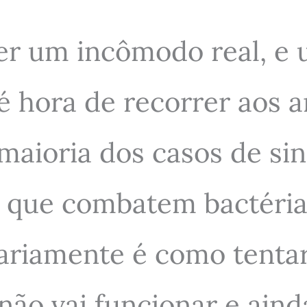
ser um incômodo real, e
 hora de recorrer aos an
maioria dos casos de si
s, que combatem bactéria
sariamente é como tenta
não vai funcionar e aind