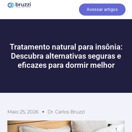
Ir
Acessar artigos
para
o
conteúdo
Tratamento natural para insônia:
Descubra alternativas seguras e
eficazes para dormir melhor
Maio 25, 2026
Dr. Carlos Bruzzi