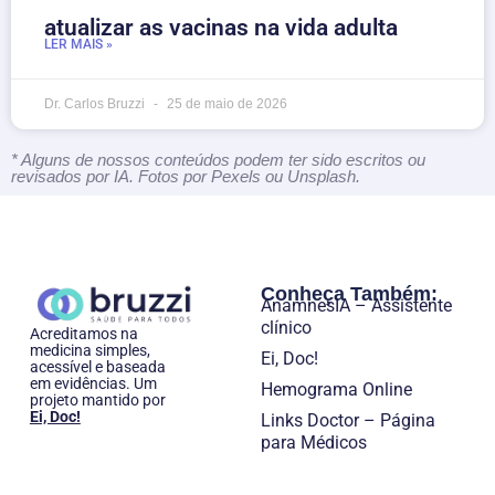
atualizar as vacinas na vida adulta
LER MAIS »
Dr. Carlos Bruzzi
25 de maio de 2026
* Alguns de nossos conteúdos podem ter sido escritos ou
revisados por IA. Fotos por Pexels ou Unsplash.
Conheça Também:
AnamnesIA – Assistente
clínico
Acreditamos na
medicina simples,
Ei, Doc!
acessível e baseada
em evidências. Um
Hemograma Online
projeto mantido por
Ei, Doc!
Links Doctor – Página
para Médicos