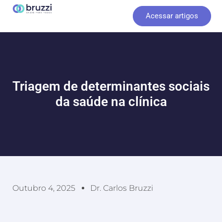
Ir
Acessar artigos
para
o
conteúdo
Triagem de determinantes sociais
da saúde na clínica
Outubro 4, 2025
Dr. Carlos Bruzzi