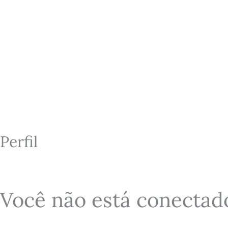
Ir
para
o
conteúdo
Perfil
Você não está conectad