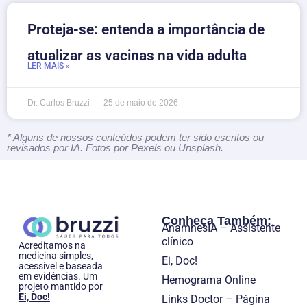
Proteja-se: entenda a importância de
atualizar as vacinas na vida adulta
LER MAIS »
Dr. Carlos Bruzzi
25 de maio de 2026
* Alguns de nossos conteúdos podem ter sido escritos ou
revisados por IA. Fotos por Pexels ou Unsplash.
Conheça Também:
AnamnesIA – Assistente
clínico
Acreditamos na
medicina simples,
Ei, Doc!
acessível e baseada
em evidências. Um
Hemograma Online
projeto mantido por
Ei, Doc!
Links Doctor – Página