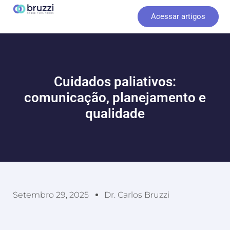
Ir
Acessar artigos
para
o
conteúdo
Cuidados paliativos:
comunicação, planejamento e
qualidade
Setembro 29, 2025
Dr. Carlos Bruzzi