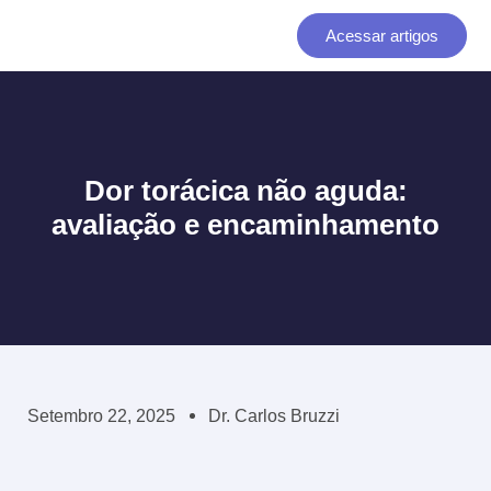
Ir
Acessar artigos
para
o
conteúdo
Dor torácica não aguda:
avaliação e encaminhamento
Setembro 22, 2025
Dr. Carlos Bruzzi