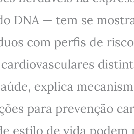
do DNA — tem se mostra
duos com perfis de risc
ardiovasculares distinto
saúde, explica mecanism
ações para prevenção ca
de estilo de vida podem 