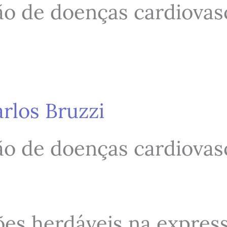
o de doenças cardiovasc
arlos Bruzzi
o de doenças cardiovasc
ões herdáveis na expres