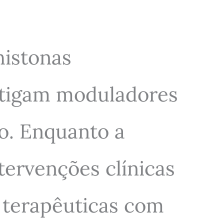
histonas
stigam moduladores
o. Enquanto a
tervenções clínicas
 terapêuticas com