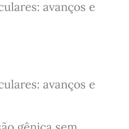
ulares: avanços e
ulares: avanços e
são gênica sem