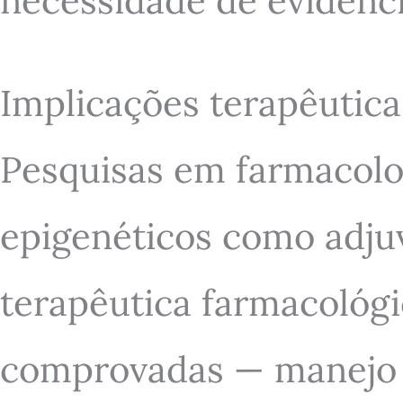
necessidade de evidênci
Implicações terapêutica
Pesquisas em farmacolo
epigenéticos como adjuv
terapêutica farmacológic
comprovadas — manejo d