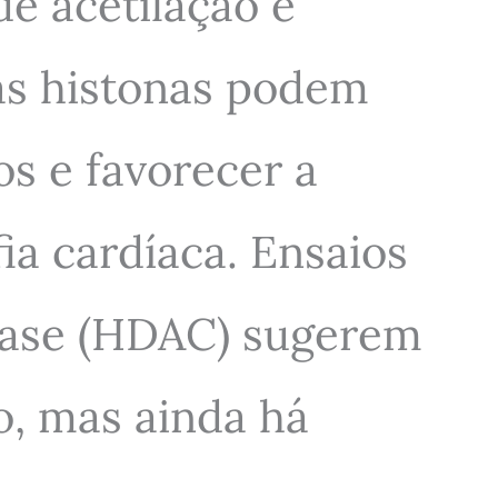
e acetilação e
das histonas podem
s e favorecer a
ia cardíaca. Ensaios
ilase (HDAC) sugerem
o, mas ainda há