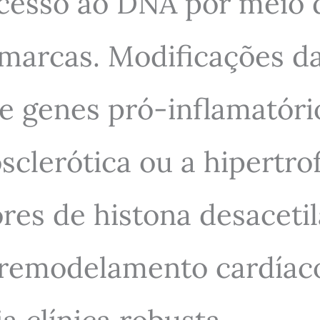
cesso ao DNA por meio d
s marcas. Modificações 
 genes pró-inflamatório
clerótica ou a hipertrof
ores de histona desacet
e remodelamento cardíac