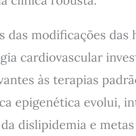
a clínica robusta.
s das modificações das 
gia cardiovascular inve
antes às terapias padrã
a epigenética evolui, in
a dislipidemia e metas