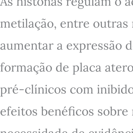
As histonas regulam o a
metilação, entre outra
aumentar a expressão de
formação de placa ateros
pré-clínicos com inibid
efeitos benéficos sobr