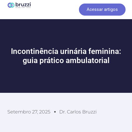
Ir
Acessar artigos
para
o
conteúdo
Incontinência urinária feminina:
guia prático ambulatorial
Setembro 27, 2025
Dr. Carlos Bruzzi