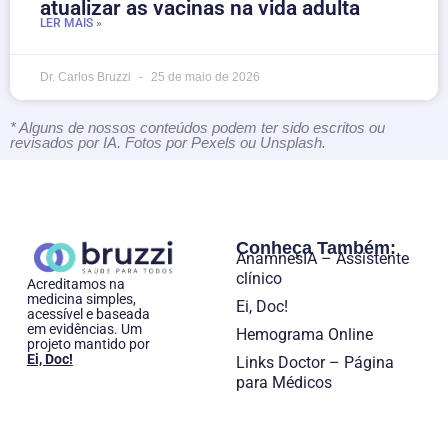
atualizar as vacinas na vida adulta
LER MAIS »
Dr. Carlos Bruzzi
25 de maio de 2026
* Alguns de nossos conteúdos podem ter sido escritos ou
revisados por IA. Fotos por Pexels ou Unsplash.
Conheça Também:
AnamnesIA – Assistente
clínico
Acreditamos na
medicina simples,
Ei, Doc!
acessível e baseada
em evidências. Um
Hemograma Online
projeto mantido por
Ei, Doc!
Links Doctor – Página
para Médicos