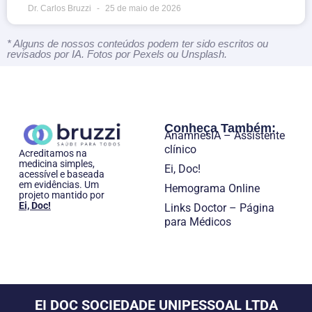
Dr. Carlos Bruzzi
25 de maio de 2026
* Alguns de nossos conteúdos podem ter sido escritos ou
revisados por IA. Fotos por Pexels ou Unsplash.
Conheça Também:
AnamnesIA – Assistente
clínico
Acreditamos na
medicina simples,
Ei, Doc!
acessível e baseada
em evidências. Um
Hemograma Online
projeto mantido por
Ei, Doc!
Links Doctor – Página
para Médicos
EI DOC SOCIEDADE UNIPESSOAL LTDA