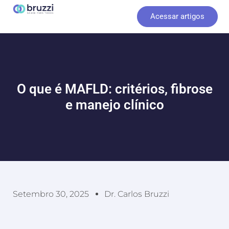
Ir
Acessar artigos
para
o
conteúdo
O que é MAFLD: critérios, fibrose
e manejo clínico
Setembro 30, 2025
Dr. Carlos Bruzzi