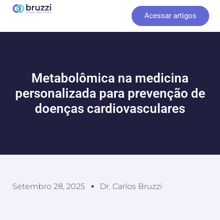
Ir
Acessar artigos
para
o
conteúdo
Metabolômica na medicina
personalizada para prevenção de
doenças cardiovasculares
Setembro 28, 2025
Dr. Carlos Bruzzi