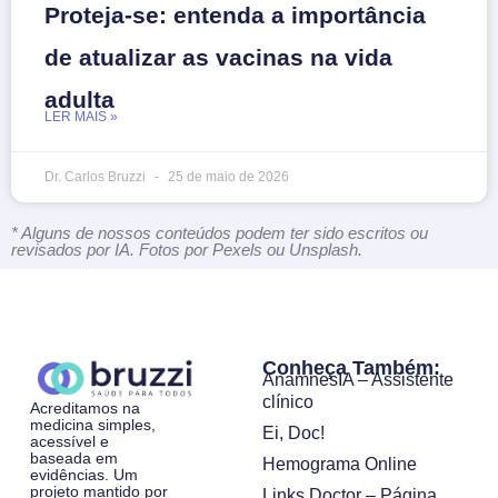
Proteja-se: entenda a importância
de atualizar as vacinas na vida
adulta
LER MAIS »
Dr. Carlos Bruzzi
25 de maio de 2026
* Alguns de nossos conteúdos podem ter sido escritos ou
revisados por IA. Fotos por Pexels ou Unsplash.
Conheça Também:
AnamnesIA – Assistente
clínico
Acreditamos na
medicina simples,
Ei, Doc!
acessível e
baseada em
Hemograma Online
evidências. Um
projeto mantido por
Links Doctor – Página