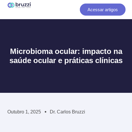
Ir
Acessar artigos
para
o
conteúdo
Microbioma ocular: impacto na
saúde ocular e práticas clínicas
Outubro 1, 2025
Dr. Carlos Bruzzi