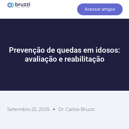
Ir
Acessar artigos
para
o
conteúdo
Prevenção de quedas em idosos:
avaliação e reabilitação
Setembro 22, 2025
Dr. Carlos Bruzzi