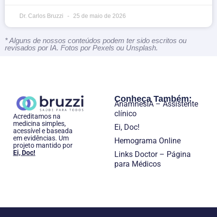
Dr. Carlos Bruzzi
25 de maio de 2026
* Alguns de nossos conteúdos podem ter sido escritos ou
revisados por IA. Fotos por Pexels ou Unsplash.
Conheça Também:
AnamnesIA – Assistente
clínico
Acreditamos na
medicina simples,
Ei, Doc!
acessível e baseada
em evidências. Um
Hemograma Online
projeto mantido por
Ei, Doc!
Links Doctor – Página
para Médicos