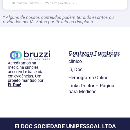
Dr. Carlos Bruzzi
25 de maio de 2026
* Alguns de nossos conteúdos podem ter sido escritos ou
revisados por IA. Fotos por Pexels ou Unsplash.
Conheça Também:
AnamnesIA – Assistente
clínico
Acreditamos na
medicina simples,
Ei, Doc!
acessível e baseada
em evidências. Um
Hemograma Online
projeto mantido por
Ei, Doc!
Links Doctor – Página
para Médicos
EI DOC SOCIEDADE UNIPESSOAL LTDA