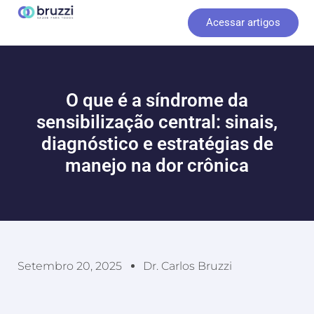
Ir
Acessar artigos
para
o
conteúdo
O que é a síndrome da
sensibilização central: sinais,
diagnóstico e estratégias de
manejo na dor crônica
Setembro 20, 2025
Dr. Carlos Bruzzi