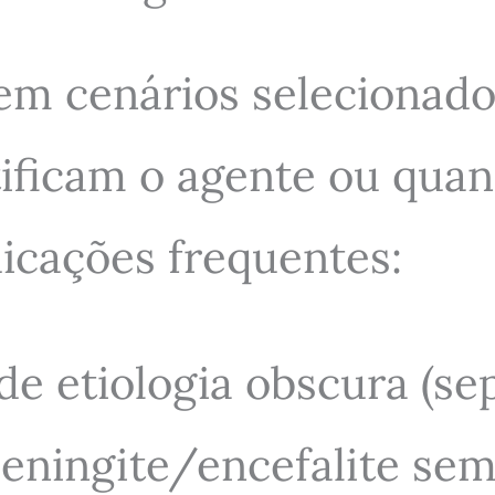
 cenários selecionados
ificam o agente ou quan
dicações frequentes:
de etiologia obscura (s
eningite/encefalite sem 