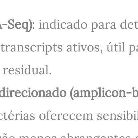
-Seq)
: indicado para de
 transcripts ativos, útil 
 residual.
irecionado (amplicon-b
térias oferecem sensibi