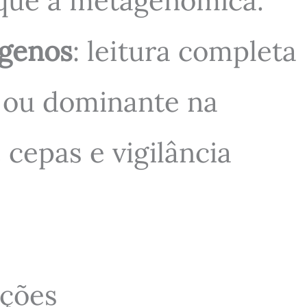
 que a metagenômica.
ógenos
: leitura completa
 ou dominante na
 cepas e vigilância
cções