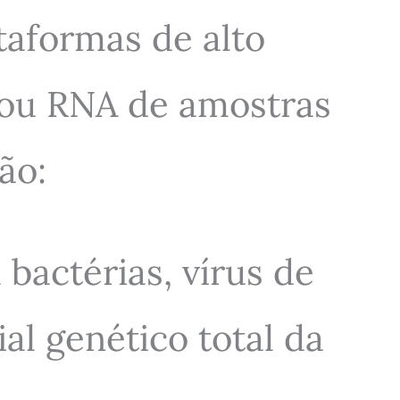
taformas de alto
ou RNA de amostras
ão:
a bactérias, vírus de
al genético total da