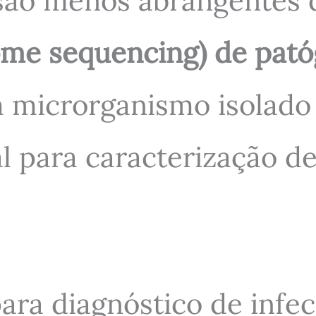
 são menos abrangentes
me sequencing) de pat
 microrganismo isolado
l para caracterização de
ara diagnóstico de infe