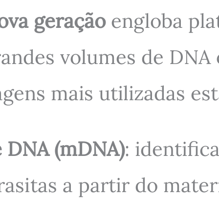
ova geração
engloba pla
randes volumes de DNA 
agens mais utilizadas est
e DNA (mDNA)
: identific
asitas a partir do materi