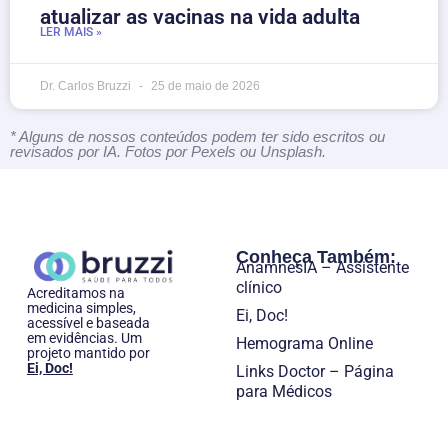
atualizar as vacinas na vida adulta
LER MAIS »
Dr. Carlos Bruzzi
25 de maio de 2026
* Alguns de nossos conteúdos podem ter sido escritos ou
revisados por IA. Fotos por Pexels ou Unsplash.
Conheça Também:
AnamnesIA – Assistente
clínico
Acreditamos na
medicina simples,
Ei, Doc!
acessível e baseada
em evidências. Um
Hemograma Online
projeto mantido por
Ei, Doc!
Links Doctor – Página
para Médicos