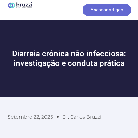
Ir
Acessar artigos
para
o
conteúdo
Diarreia crônica não infecciosa:
investigação e conduta prática
Setembro 22, 2025
Dr. Carlos Bruzzi