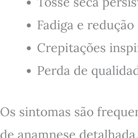
Tosse seca persis
Fadiga e redução 
Crepitações inspir
Perda de qualidad
Os sintomas são frequen
de anamnese detalhada,