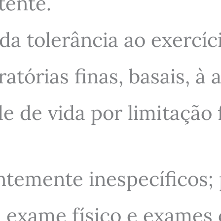
tente.
da tolerância ao exercíc
atórias finas, basais, à 
e de vida por limitação 
temente inespecíficos; 
 exame físico e exames