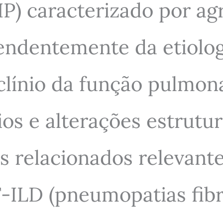
DIP) caracterizado por 
ndentemente da etiologia
línio da função pulmona
ios e alterações estrutu
 relacionados relevante
-ILD (pneumopatias fibro