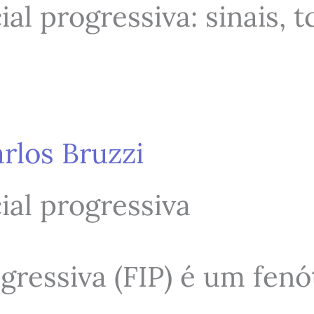
ial progressiva: sinais, t
arlos Bruzzi
cial progressiva
rogressiva (FIP) é um fen