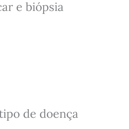
car e biópsia
ótipo de doença