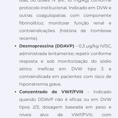
dias, ou doses IV (ex.: 10 mg/kg) conforme
protocolo institucional. Indicado em DVW e
outras coagulopatias com componente
fibrinolítico; monitorar função renal e
contraindicações (história de trombose
recente).
Desmopressina (DDAVP)
– 0,3 µg/kg IV/SC,
administrada lentamente; repetir conforme
resposta e sob monitorização do sódio
sérico. Ineficaz em DVW tipo 3 e
contraindicada em pacientes com risco de
hiponatremia grave.
Concentrado de VWF/FVIII
– indicado
quando DDAVP não é eficaz ou em DVW
tipos 2/3; dosagem baseada em peso e
níveis alvo de VWF/FVIII, com