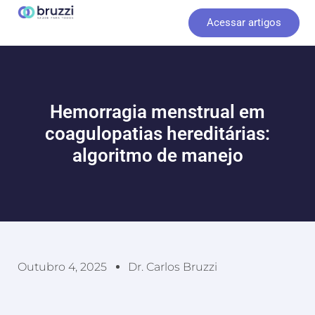
Ir
Acessar artigos
para
o
conteúdo
Hemorragia menstrual em
coagulopatias hereditárias:
algoritmo de manejo
Outubro 4, 2025
Dr. Carlos Bruzzi