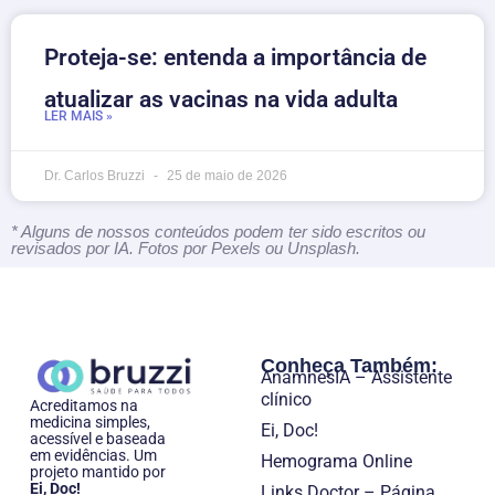
Proteja-se: entenda a importância de
atualizar as vacinas na vida adulta
LER MAIS »
Dr. Carlos Bruzzi
25 de maio de 2026
* Alguns de nossos conteúdos podem ter sido escritos ou
revisados por IA. Fotos por Pexels ou Unsplash.
Conheça Também:
AnamnesIA – Assistente
clínico
Acreditamos na
medicina simples,
Ei, Doc!
acessível e baseada
em evidências. Um
Hemograma Online
projeto mantido por
Ei, Doc!
Links Doctor – Página