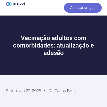
Ir
Acessar artigos
para
o
conteúdo
Vacinação adultos com
comorbidades: atualização e
adesão
Setembro 22, 2025
Dr. Carlos Bruzzi