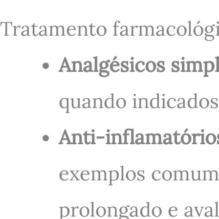
Tratamento farmacológ
Analgésicos simp
quando indicados
Anti-inflamatório
exemplos comumen
prolongado e avali