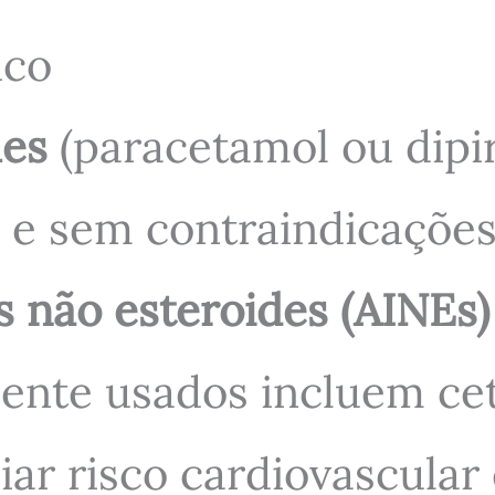
ico
les
(paracetamol ou dipir
 e sem contraindicações
s não esteroides (AINEs)
te usados incluem ceto
ar risco cardiovascular 