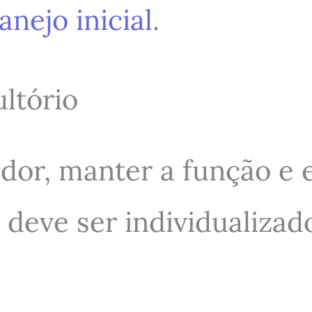
nejo inicial
.
ltório
 dor, manter a função e 
 deve ser individualiza