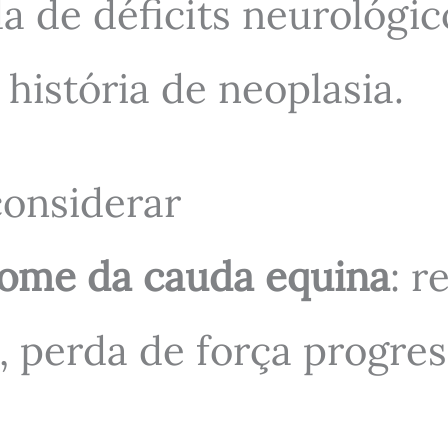
a de déficits neurológic
história de neoplasia.
considerar
rome da cauda equina
: r
a, perda de força progre