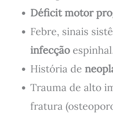
Déficit motor pro
Febre, sinais si
infecção
espinhal
História de
neopl
Trauma de alto i
fratura (osteopor