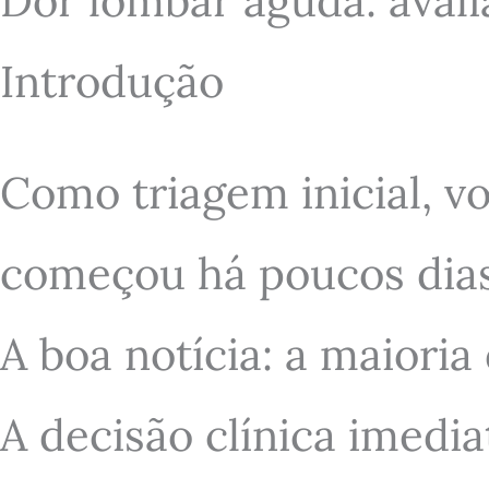
Dor lombar aguda: avali
Introdução
Como triagem inicial, v
começou há poucos dias
A boa notícia: a maiori
A decisão clínica imedi