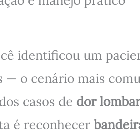
ação e manejo prático
ocê identificou um paci
 — o cenário mais comum
a dos casos de
dor lomba
ata é reconhecer
bandeir