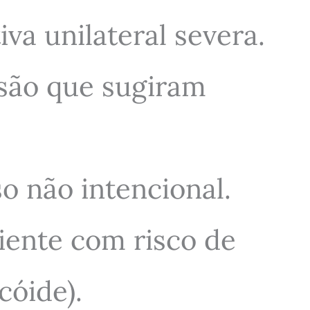
va unilateral severa.
ssão que sugiram
o não intencional.
iente com risco de
cóide).