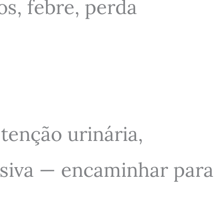
os, febre, perda
etenção urinária,
ssiva — encaminhar para