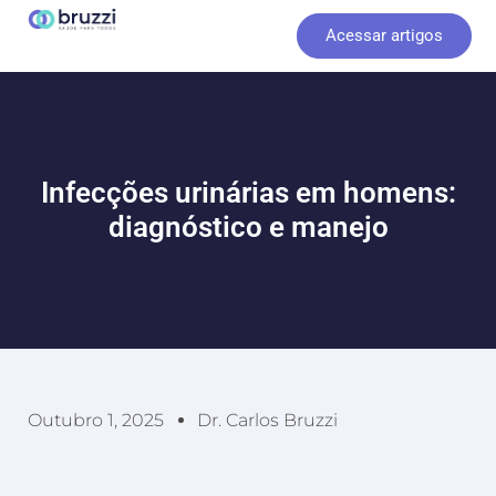
Ir
Acessar artigos
para
o
conteúdo
Infecções urinárias em homens:
diagnóstico e manejo
Outubro 1, 2025
Dr. Carlos Bruzzi