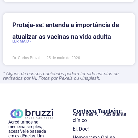
Proteja-se: entenda a importância de
atualizar as vacinas na vida adulta
LER MAIS »
Dr. Carlos Bruzzi
25 de maio de 2026
* Alguns de nossos conteúdos podem ter sido escritos ou
revisados por IA. Fotos por Pexels ou Unsplash.
Conheça Também:
AnamnesIA – Assistente
clínico
Acreditamos na
medicina simples,
Ei, Doc!
acessível e baseada
em evidências. Um
Hemograma Online