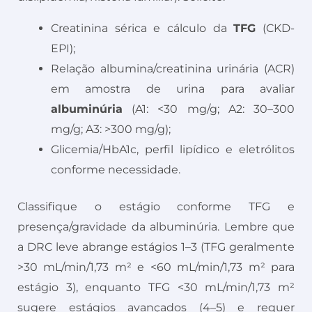
Creatinina sérica e cálculo da
TFG
(CKD-
EPI);
Relação albumina/creatinina urinária (ACR)
em amostra de urina para avaliar
albuminúria
(A1: <30 mg/g; A2: 30–300
mg/g; A3: >300 mg/g);
Glicemia/HbA1c, perfil lipídico e eletrólitos
conforme necessidade.
Classifique o estágio conforme TFG e
presença/gravidade da albuminúria. Lembre que
a DRC leve abrange estágios 1–3 (TFG geralmente
>30 mL/min/1,73 m² e <60 mL/min/1,73 m² para
estágio 3), enquanto TFG <30 mL/min/1,73 m²
sugere estágios avançados (4–5) e requer