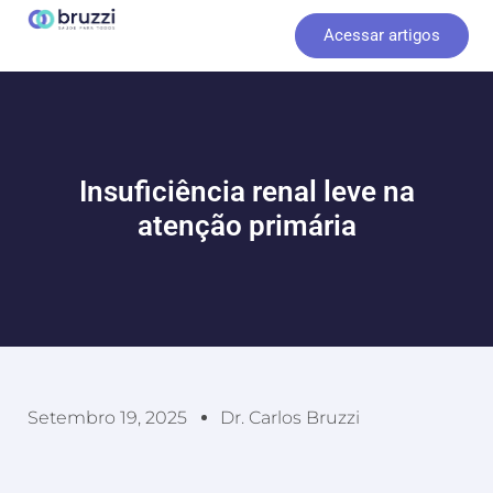
Ir
Acessar artigos
para
o
conteúdo
Insuficiência renal leve na
atenção primária
Setembro 19, 2025
Dr. Carlos Bruzzi