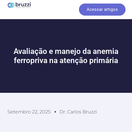
Ir
Acessar artigos
para
o
conteúdo
Avaliação e manejo da anemia
ferropriva na atenção primária
Setembro 22, 2025
Dr. Carlos Bruzzi