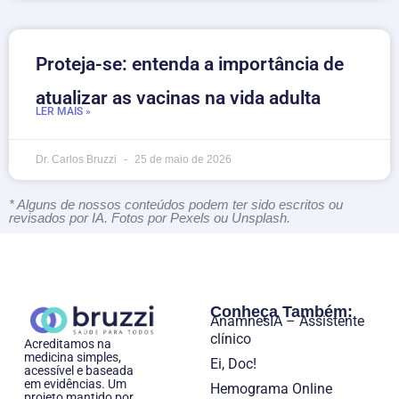
Proteja-se: entenda a importância de
atualizar as vacinas na vida adulta
LER MAIS »
Dr. Carlos Bruzzi
25 de maio de 2026
* Alguns de nossos conteúdos podem ter sido escritos ou
revisados por IA. Fotos por Pexels ou Unsplash.
Conheça Também:
AnamnesIA – Assistente
clínico
Acreditamos na
medicina simples,
Ei, Doc!
acessível e baseada
em evidências. Um
Hemograma Online
projeto mantido por