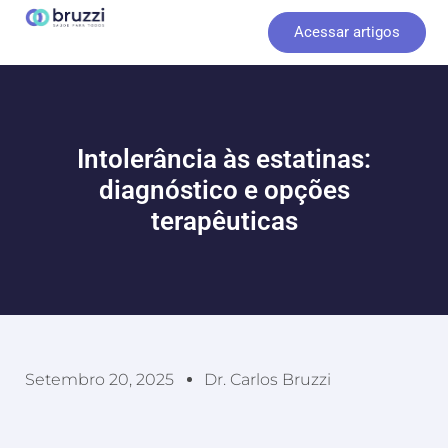
Ir
Acessar artigos
para
o
conteúdo
Intolerância às estatinas:
diagnóstico e opções
terapêuticas
Setembro 20, 2025
Dr. Carlos Bruzzi